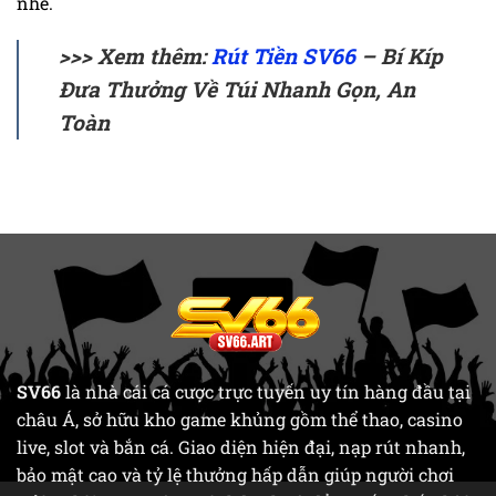
nhé.
>>> Xem thêm:
Rút Tiền SV66
– Bí Kíp
Đưa Thưởng Về Túi Nhanh Gọn, An
Toàn
SV66
là nhà cái cá cược trực tuyến uy tín hàng đầu tại
châu Á, sở hữu kho game khủng gồm thể thao, casino
live, slot và bắn cá. Giao diện hiện đại, nạp rút nhanh,
bảo mật cao và tỷ lệ thưởng hấp dẫn giúp người chơi