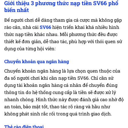
Giới thiệu 3 phương thức nạp tiền SV66 phổ
biến nhất
Để người chơi dễ dàng tham gia cá cược mà không gặp
rào cản, nhà cái
SV66
hiện triển khai khá nhiều hình
thức nạp tiền khác nhau. Mỗi phương thức đều được
thiết kế đơn giản, dễ thao tác, phù hợp với thói quen sử
dụng của từng hội viên:
Chuyển khoản qua ngân hàng
Chuyển khoản ngân hàng là lựa chọn quen thuộc của
đa số người chơi khi cần nạp tiền SV66. Chỉ cần sử
dụng tài khoản ngân hàng cá nhân để chuyển đúng
thông tin do hệ thống cung cấp là tiền sẽ được xử lý
nhanh chóng. Hình thức này được đánh giá cao nhờ độ
an toàn, bảo mật tốt, thao tác rõ ràng và hầu như
không phát sinh rắc rối trong quá trình giao dịch.
Thẻ cào điện thoại