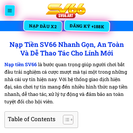
Bỏ
qua
nội
dung
NẠP ĐẦU X2
ĐĂNG KÝ +188K
Nạp Tiền SV66 Nhanh Gọn, An Toàn
Và Dễ Thao Tác Cho Lính Mới
Nạp tiền SV66
là bước quan trọng giúp người chơi bắt
đầu trải nghiệm cá cược mượt mà tại một trong những
nhà cái uy tín hiện nay. Với hệ thống giao dịch hiện
đại, sân chơi tự tin mang đến nhiều hình thức nạp tiền
nhanh, dễ thao tác, xử lý tự động và đảm bảo an toàn
tuyệt đối cho hội viên.
Table of Contents