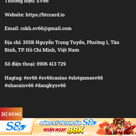
Thương hiệu: SV66
Website:
https://btccard.io
Email:
cskh.sv66@gmail.com
Địa chỉ: 355B Nguyễn Trọng Tuyển, Phường 1, Tân
Bình, TP. Hồ Chí Minh, Việt Nam
Số điện thoại: 0906 413 729
Hagtag: #sv66 #sv66casino #slotgamesv66
#nhacaisv66 #dangkysv66
[X] ĐÓNG
Copyright 2026 ©
BẢN QUYỀN THUỘC VỀ NHÀ CÁI SV66