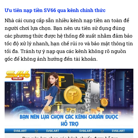
Ưu tiên nạp tiền SV66 qua kênh chính thức
Nhà cái cung cấp sẵn nhiều kênh nạp tiền an toàn để
người chơi lựa chọn. Bạn nên ưu tiên sử dụng đúng
các phương thức được hệ thống đề xuất nhằm đảm bảo
tốc độ xử lý nhanh, hạn chế rủi ro và bảo mật thông tin
tối đa. Tránh tự ý nạp qua các kênh không rõ nguồn
gốc để không ảnh hưởng đến tài khoản.