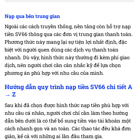
Nạp qua bên trung gian
Ngoài các cách truyền thống, nền tảng còn hỗ trợ nạp
tiền SV66 thông qua các đơn vị trung gian thanh toán.
Phương thức này mang lại sự tiện lợi nhất định, đặc
biệt với người quen dùng các dịch vụ thanh toán
nhanh. Dù vậy, hình thức này thường đi kèm phí giao
dịch, nên người chơi cần cân nhắc kỹ để lựa chọn
phương án phù hợp với nhu cầu của mình.
Hướng dẫn quy trình nạp tiền SV66 chi tiết A
→ Z
Sau khi đã chọn được hình thức nạp tiền phù hợp với
nhu cầu cá nhân, người chơi chỉ cần làm theo hướng
dẫn bên dưới là có thể bổ sung tiền vào tài khoản một
cách nhanh gọn và an toàn. Các thao tác đều khá đơn
giản, kể cả với những ai lần đầu tham gia.