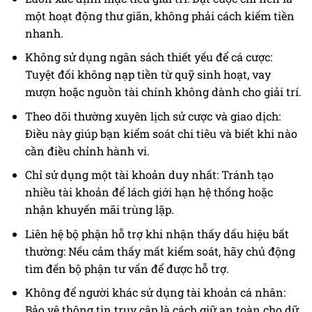
một hoạt động thư giãn, không phải cách kiếm tiền
nhanh.
Không sử dụng ngân sách thiết yếu để cá cược:
Tuyệt đối không nạp tiền từ quỹ sinh hoạt, vay
mượn hoặc nguồn tài chính không dành cho giải trí.
Theo dõi thường xuyên lịch sử cược và giao dịch:
Điều này giúp bạn kiểm soát chi tiêu và biết khi nào
cần điều chỉnh hành vi.
Chỉ sử dụng một tài khoản duy nhất: Tránh tạo
nhiều tài khoản để lách giới hạn hệ thống hoặc
nhận khuyến mãi trùng lặp.
Liên hệ bộ phận hỗ trợ khi nhận thấy dấu hiệu bất
thường: Nếu cảm thấy mất kiểm soát, hãy chủ động
tìm đến bộ phận tư vấn để được hỗ trợ.
Không để người khác sử dụng tài khoản cá nhân:
Bảo vệ thông tin truy cập là cách giữ an toàn cho dữ