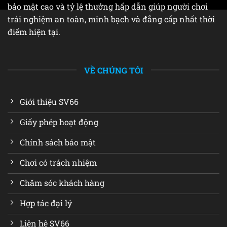
bảo mật cao và tỷ lệ thưởng hấp dẫn giúp người chơi
trải nghiệm an toàn, minh bạch và đẳng cấp nhất thời
điểm hiện tại.
VỀ CHÚNG TÔI
Giới thiệu SV66
Giấy phép hoạt động
Chính sách bảo mật
Chơi có trách nhiệm
Chăm sóc khách hàng
Hợp tác đại lý
Liên hệ SV66