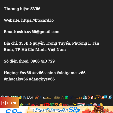
Thương hiệu: SV66
Website:
https://btccard.io
Email:
cskh.sv66@gmail.com
Địa chỉ: 355B Nguyễn Trọng Tuyển, Phường 1, Tân
Bình, TP. Hồ Chí Minh, Việt Nam
Số điện thoại: 0906 413 729
Hagtag: #sv66 #sv66casino #slotgamesv66
#nhacaisv66 #dangkysv66
[X] ĐÓNG