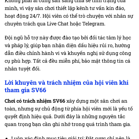
Không phải ai cũng sẵn sàng chia sẻ tình trạng của
mình, vì vậy sân chơi thiết lập kênh tư vấn kín đáo,
hoạt động 24/7. Hội viên có thể trò chuyện với nhân sự
chuyên trách qua Live Chat hoặc Telegram.
Đội ngũ hỗ trợ này được đào tạo bởi đối tác tâm lý học
và pháp lý, giúp bạn nhận diện dấu hiệu rủi ro, hướng
dẫn điều chỉnh hành vi và khuyến nghị sử dụng công
cụ phù hợp. Tất cả đều miễn phí, bảo mật thông tin cá
nhân tuyệt đối.
Lời khuyên và trách nhiệm của hội viên khi
tham gia SV66
Chơi có trách nhiệm SV66
xây dựng một sân chơi an
toàn, nhưng sự chủ động từ phía hội viên mới là yếu tố
quyết định hiệu quả. Dưới đây là những nguyên tắc
quan trọng bạn cần ghi nhớ trong quá trình tham gia.
Luôn xác định mục tiêu giải trí: Đặt cược chỉ nên là