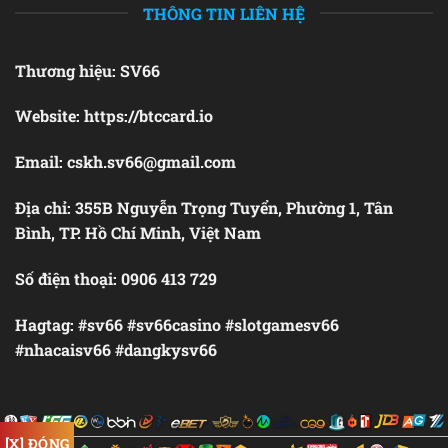
THÔNG TIN LIÊN HỆ
Thương hiệu: SV66
Website:
https://btccard.io
Email:
cskh.sv66@gmail.com
Địa chỉ: 355B Nguyễn Trọng Tuyển, Phường 1, Tân
Bình, TP. Hồ Chí Minh, Việt Nam
Số điện thoại: 0906 413 729
Hagtag: #sv66 #sv66casino #slotgamesv66
#nhacaisv66 #dangkysv66
[X] ĐÓNG