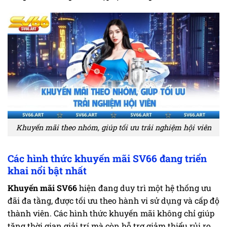
Khuyến mãi theo nhóm, giúp tối ưu trải nghiệm hội viên
Các hình thức khuyến mãi SV66 đang triển
khai nổi bật nhất
Khuyến mãi SV66
hiện đang duy trì một hệ thống ưu
đãi đa tầng, được tối ưu theo hành vi sử dụng và cấp độ
thành viên. Các hình thức khuyến mãi không chỉ giúp
tăng thời gian giải trí mà còn hỗ trợ giảm thiểu rủi ro