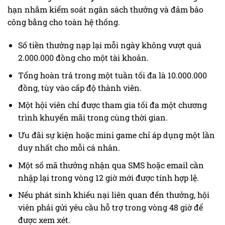
hạn nhằm kiểm soát ngân sách thưởng và đảm bảo
công bằng cho toàn hệ thống.
Số tiền thưởng nạp lại mỗi ngày không vượt quá
2.000.000 đồng cho một tài khoản.
Tổng hoàn trả trong một tuần tối đa là 10.000.000
đồng, tùy vào cấp độ thành viên.
Một hội viên chỉ được tham gia tối đa một chương
trình khuyến mãi trong cùng thời gian.
Ưu đãi sự kiện hoặc mini game chỉ áp dụng một lần
duy nhất cho mỗi cá nhân.
Một số mã thưởng nhận qua SMS hoặc email cần
nhập lại trong vòng 12 giờ mới được tính hợp lệ.
Nếu phát sinh khiếu nại liên quan đến thưởng, hội
viên phải gửi yêu cầu hỗ trợ trong vòng 48 giờ để
được xem xét.