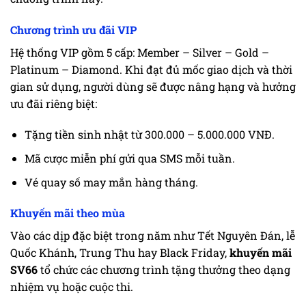
Chương trình ưu đãi VIP
Hệ thống VIP gồm 5 cấp: Member – Silver – Gold –
Platinum – Diamond. Khi đạt đủ mốc giao dịch và thời
gian sử dụng, người dùng sẽ được nâng hạng và hưởng
ưu đãi riêng biệt:
Tặng tiền sinh nhật từ 300.000 – 5.000.000 VNĐ.
Mã cược miễn phí gửi qua SMS mỗi tuần.
Vé quay số may mắn hàng tháng.
Khuyến mãi theo mùa
Vào các dịp đặc biệt trong năm như Tết Nguyên Đán, lễ
Quốc Khánh, Trung Thu hay Black Friday,
khuyến mãi
SV66
tổ chức các chương trình tặng thưởng theo dạng
nhiệm vụ hoặc cuộc thi.