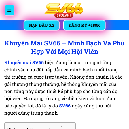
Bỏ
qua
nội
dung
ĐĂNG KÝ +188K
NẠP ĐẦU X2
Khuyến Mãi SV66 – Minh Bạch Và Phù
Hợp Với Mọi Hội Viên
Khuyến mãi SV66
hiện đang là một trong những
chính sách ưu đãi hấp dẫn và minh bạch nhất trong
thị trường cá cược trực tuyến. Không đơn thuần là các
gói thưởng thông thường, hệ thống khuyến mãi của
nền tảng này được thiết kế phù hợp cho từng cấp độ
hội viên. Đa dạng, rõ ràng về điều kiện và luôn đảm
bảo quyền lợi, đó là lý do
SV66
ngày càng thu hút
người dùng trung thành.