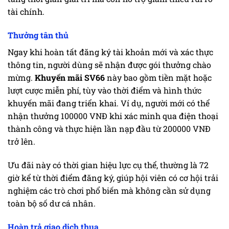
tài chính.
Thưởng tân thủ
Ngay khi hoàn tất đăng ký tài khoản mới và xác thực
thông tin, người dùng sẽ nhận được gói thưởng chào
mừng.
Khuyến mãi SV66
này bao gồm tiền mặt hoặc
lượt cược miễn phí, tùy vào thời điểm và hình thức
khuyến mãi đang triển khai. Ví dụ, người mới có thể
nhận thưởng 100000 VNĐ khi xác minh qua điện thoại
thành công và thực hiện lần nạp đầu từ 200000 VNĐ
trở lên.
Ưu đãi này có thời gian hiệu lực cụ thể, thường là 72
giờ kể từ thời điểm đăng ký, giúp hội viên có cơ hội trải
nghiệm các trò chơi phổ biến mà không cần sử dụng
toàn bộ số dư cá nhân.
Hoàn trả giao dịch thua