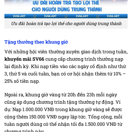
Ưu đãi hoàn trả tạo lợi thế cho người dùng trung thành
Tặng thưởng theo khung giờ
Với những hội viên thường xuyên giao dịch trong tuần,
khuyến mãi SV66
cung cấp chương trình thưởng nạp
lại định kỳ. Khi nạp tiền vào các ngày cố định như thứ
3, thứ 5 và cuối tuần, bạn có cơ hội nhận thêm từ 10% –
25% số tiền nạp.
Ngoài ra, khung giờ vàng từ 20h đến 23h mỗi ngày
cũng áp dụng chương trình tặng thưởng tự động. Ví
dụ: Nạp 1.000.000 VNĐ trong khung giờ vàng sẽ được
cộng thêm 150.000 VNĐ ngay lập tức. Tổng cộng, mỗi
tuần người dùng có thể nhận tối đa 1.500.000 VNĐ từ
chương trình này.