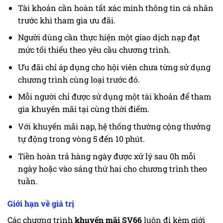
Tài khoản cần hoàn tất xác minh thông tin cá nhân
trước khi tham gia ưu đãi.
Người dùng cần thực hiện một giao dịch nạp đạt
mức tối thiểu theo yêu cầu chương trình.
Ưu đãi chỉ áp dụng cho hội viên chưa từng sử dụng
chương trình cùng loại trước đó.
Mỗi người chỉ được sử dụng một tài khoản để tham
gia khuyến mãi tại cùng thời điểm.
Với khuyến mãi nạp, hệ thống thường cộng thưởng
tự động trong vòng 5 đến 10 phút.
Tiền hoàn trả hàng ngày được xử lý sau 0h mỗi
ngày hoặc vào sáng thứ hai cho chương trình theo
tuần.
Giới hạn về giá trị
Các chương trình
khuyến mãi SV66
luôn đi kèm giới